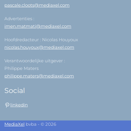
pascale.cloots@mediaxel.com
Advertenties :
imen.matmati@mediaxel.com
Hoofdredacteur : Nicolas Houyoux
nicolas.houyoux@mediaxel.com
Verantwoordelijke uitgever :
Philippe Maters
philippe.maters@mediaxel.com
Social
linkedin
MediaXel
bvba - © 2026