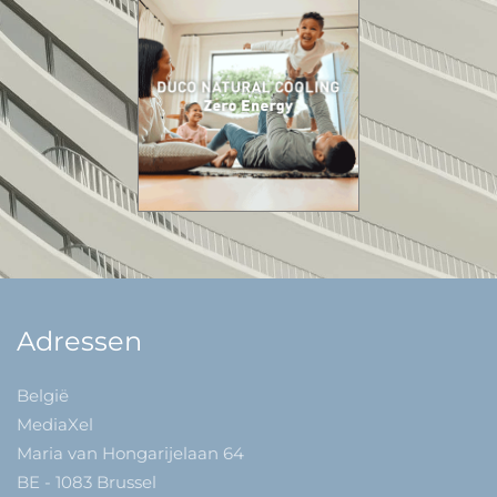
Adressen
België
MediaXel
Maria van Hongarijelaan 64
BE - 1083 Brussel