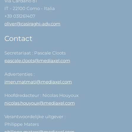
Via Cardano 81
IT - 22100 Como - Italia
+39 031261407
oliver@casiraghi-adv.com
Contact
Secretariaat : Pascale Cloots
pascale.cloots@mediaxel.com
Advertenties :
imen.matmati@mediaxel.com
Hoofdredacteur : Nicolas Houyoux
nicolas.houyoux@mediaxel.com
Verantwoordelijke uitgever :
Philippe Maters
philippe.maters@mediaxel.com