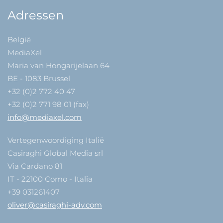
Adressen
België
MediaXel
Maria van Hongarijelaan 64
BE - 1083 Brussel
+32 (0)2 772 40 47
+32 (0)2 771 98 01 (fax)
info@mediaxel.com
Vertegenwoordiging Italië
Casiraghi Global Media srl
Via Cardano 81
IT - 22100 Como - Italia
+39 031261407
oliver@casiraghi-adv.com