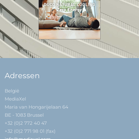
Adressen
België
MediaXel
Maria van Hongarijelaan 64
BE - 1083 Brussel
+32 (0)2 772 40 47
+32 (0)2 771 98 01 (fax)