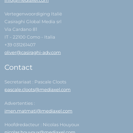
info@mediaxel.com
Vertegenwoordiging Italië
Casiraghi Global Media srl
Via Cardano 81
IT - 22100 Como - Italia
+39 031261407
oliver@casiraghi-adv.com
Contact
Secretariaat : Pascale Cloots
pascale.cloots@mediaxel.com
Advertenties :
imen.matmati@mediaxel.com
Hoofdredacteur : Nicolas Houyoux
nicolas.houyoux@mediaxel.com