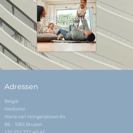
Adressen
België
MediaXel
Maria van Hongarijelaan 64
BE - 1083 Brussel
+32 (0)2 772 40 47