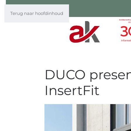
Terug naar hoofdinhoud
DUCO presen
InsertFit