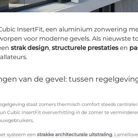
bic InsertFit, een aluminium zonwering me
tworpen voor moderne gevels. Als nieuwste 
 een
strak design
,
structurele prestaties
en
pa
allateurs.
en van de gevel: tussen regelgeving,
elgeving staat zomers thermisch comfort steeds centraler. 
n Cubic InsertFit oververhitting in de zomer te verminder
ouwgebruikers.
 het systeem een
strakke architecturale uitstraling
. Lamellov