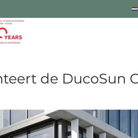
teert de DucoSun C