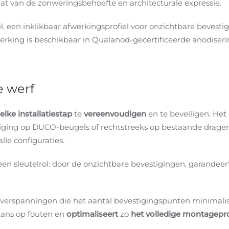
t van de zonweringsbehoefte en architecturale expressie.
l, een inklikbaar afwerkingsprofiel voor onzichtbare bevestig
erking is beschikbaar in Qualanod-gecertificeerde anodiseri
 werf
elke installatiestap
te
vereenvoudigen
en te beveiligen. Het
ging op DUCO-beugels of rechtstreeks op bestaande dragers
lle configuraties.
 een sleutelrol: door de onzichtbare bevestigingen, garande
overspanningen die het aantal bevestigingspunten minimalis
kans op fouten en
optimaliseert
zo
het volledige montagepr