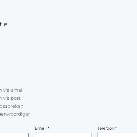
ie.
 via email
 via post
l bespreken
egenwoordiger
Email
*
Telefoon
*