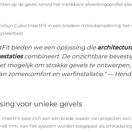
en op de gevel, terwijl het inklikbare afwerkingsprofiel alle
ucoSun Cubic InsertFit in een bredere milieubenadering: het
cycleerbaar.
tFit bieden we een oplossing die
architectura
estaties
combineert. De onzichtbare bevesti
mogelijk om strakke gevels te ontwerpen, te
van zomercomfort en werfinstallatie." — He
sing voor unieke gevels
nsertFit past zich aan een brede waaier van projecten aan.
8 mm, kan het systeem worden toegepast als omkadering of 