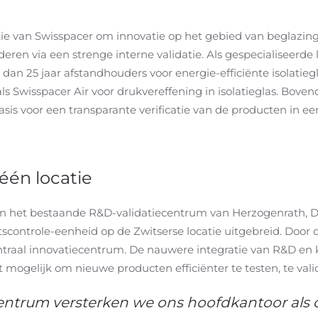
ie van Swisspacer om innovatie op het gebied van beglazing
ideren via een strenge interne validatie. Als gespecialiseer
r dan 25 jaar afstandhouders voor energie-efficiënte isolati
ls Swisspacer Air voor drukvereffening in isolatieglas. Bov
asis voor een transparante verificatie van de producten in 
één locatie
van het bestaande R&D-validatiecentrum van Herzogenrath, Du
scontrole-eenheid op de Zwitserse locatie uitgebreid. Door 
ntraal innovatiecentrum. De nauwere integratie van R&D en k
mogelijk om nieuwe producten efficiënter te testen, te val
entrum versterken we ons hoofdkantoor als 