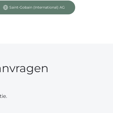
Saint-Gobain (International) AG
anvragen
ie.