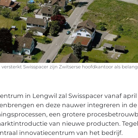
versterkt Swisspacer zijn Zwitserse hoofdkantoor als belang
trum in Lengwil zal Swisspacer vanaf april z
enbrengen en deze nauwer integreren in de kw
rmingsprocessen, een grotere procesbetrouw
marktintroductie van nieuwe producten. Tegeli
ntraal innovatiecentrum van het bedrijf.