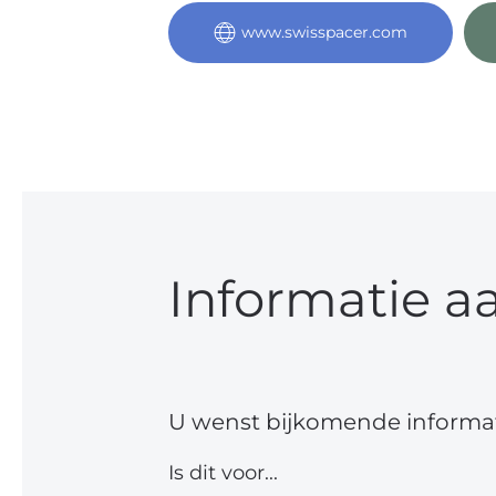
www.swisspacer.com
Informatie a
U wenst bijkomende informat
Is dit voor...