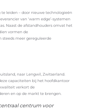
 te leiden – door nieuwe technologieën
de leverancier van ‘warm edge’-systemen
eglas. Naast de afstandhouders omvat het
endien vormen de
een steeds meer gereguleerde
itsland, naar Lengwil, Zwitserland.
deze capaciteiten bij het hoofdkantoor
waliteit verkort de
ideren en op de markt te brengen.
centraal centrum voor