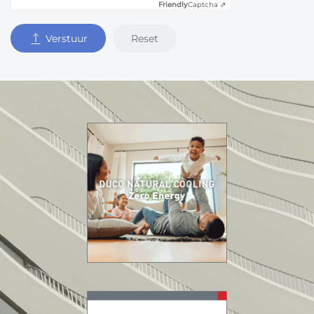
Friendly
Captcha ⇗
Reset
Verstuur