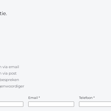
ie.
 via email
 via post
l bespreken
egenwoordiger
Email
*
Telefoon
*