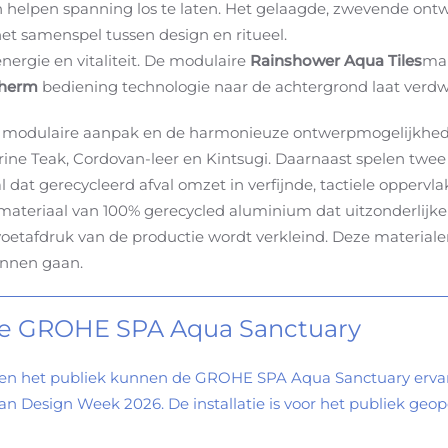
 helpen spanning los te laten. Het gelaagde, zwevende on
 samenspel tussen design en ritueel.
nergie en vitaliteit. De modulaire
Rainshower Aqua Tiles
mak
therm
bediening technologie naar de achtergrond laat verdw
de modulaire aanpak en de harmonieuze ontwerpmogelijkhe
rine Teak, Cordovan-leer en Kintsugi. Daarnaast spelen twee
iaal dat gerecycleerd afval omzet in verfijnde, tactiele opper
teriaal van 100% gerecycled aluminium dat uitzonderlijke st
 voetafdruk van de productie wordt verkleind. Deze material
unnen gaan.
 de GROHE SPA Aqua Sanctuary
n en het publiek kunnen de GROHE SPA Aqua Sanctuary ervar
ilaan Design Week 2026. De installatie is voor het publiek geo