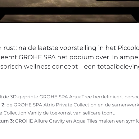
rust: na de laatste voorstelling in het Piccol
neemt GROHE SPA het podium over. In amper 
risch wellness concept – een totaalbelevin
:
de 3D-geprinte GROHE SPA AquaTree herdefinieert persoon
2:
de GROHE SPA Atrio Private Collection en de samenwerk
e Collection Vanity de toekomst van selfcare toont.
ctum 3:
GROHE Allure Gravity en Aqua Tiles maken een symfo