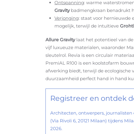
Ontspanning
: warme waterstromen
Gravity
badmengkraan benadrukt het
Verjonging
: staat voor hernieuwde e
mogelijk, terwijl de intuïtieve
Groh
Allure Gravity
laat het potentieel van 
vijf luxueuze materialen, waaronder Ma
sleutelrol. Revia is een circulair mater
PremiAL R100 is een koolstofarm bouwma
afwerking biedt, terwijl de ecologische
duurzaamheid perfect hand in hand k
Registreer en ontdek
Architecten, ontwerpers, journaliste
(Via Rivoli 6, 20121 Milaan) tijdens M
2026.