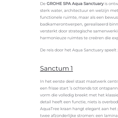
De
GROHE SPA Aqua Sanctuary
is ontw
sterk water, architectuur en welzijn me
functionele ruimte, maar als een bewuste
badkamerontwerpen, gerealiseerd binn
versterkt door strategische samenwerki
harmonieuze ruimtes te creëren die expr
De reis door het Aqua Sanctuary speelt z
Sanctum 1
In het eerste deel staat maatwerk centra
een frisse start ’s ochtends tot ontspan
vorm die volledig breekt met het klassi
detail heeft een functie, niets is ove
AquaTree kraan hangt elegant aan het pl
twee afzonderlijke stromen: een laminair