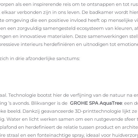
orpen als een inspirerende reis om te ontsnappen en tot rust
t elkaar verbonden zijn in ons leven. De badkamer wordt hier
 omgeving die een positieve invloed heeft op menselijke vita
en een zorgvuldig samengesteld ecosysteem van kleuren, a
ngen en innovatieve materialen. Deze samenwerkingen stell
essieve interieurs herdefiniëren en uitnodigen tot emotione
ich in drie afzonderlijke sanctums:
al. Technologie bootst hier de verfijning van de natuur na en
ning ’s avonds. Blikvanger is de
GROHE SPA AquaTree
: een 
eke beeld. Dankzij geavanceerde 3D-printtechnologie lijkt z
rbodig. Water en licht werken samen om een rustgevende sfee
afond en herdefinieert de relatie tussen product en archite
e straal en een fonteinachtige spray, ideaal voor huidverzor