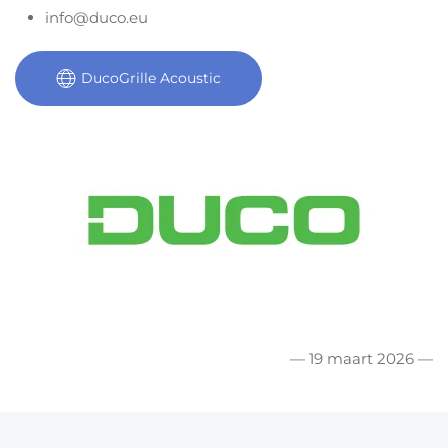
info@duco.eu
DucoGrille Acoustic
— 19 maart 2026 —