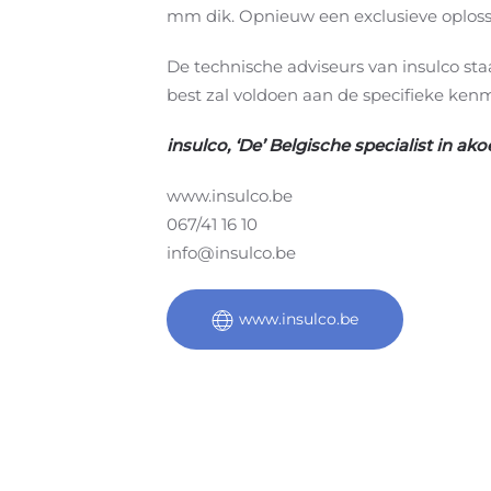
mm dik. Opnieuw een exclusieve oplossi
De technische adviseurs van insulco st
best zal voldoen aan de specifieke ken
insulco, ‘De’ Belgische specialist in a
www.insulco.be
067/41 16 10
info@insulco.be
www.insulco.be