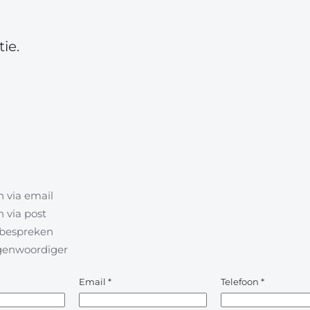
ie.
 via email
 via post
l bespreken
egenwoordiger
Email
*
Telefoon
*