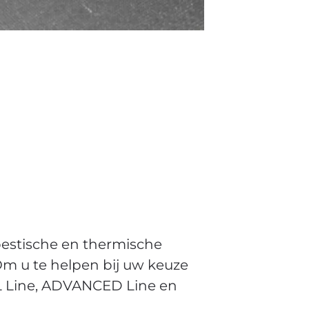
Exclusive line: insuli
oestische en thermische
Om u te helpen bij uw keuze
AL Line, ADVANCED Line en