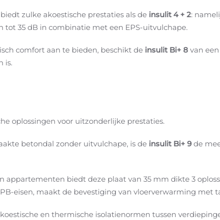
edt zulke akoestische prestaties als de
insulit 4 + 2
: namel
n tot 35 dB in combinatie met een EPS-uitvulchape.
ch comfort aan te bieden, beschikt de
insulit Bi+ 8
van een 
 is.
he oplossingen voor uitzonderlijke prestaties.
akte betondal zonder uitvulchape, is de
insulit Bi+ 9
de mee
en appartementen biedt deze plaat van 35 mm dikte 3 oplossin
e EPB-eisen, maakt de bevestiging van vloerverwarming met t
oestische en thermische isolatienormen tussen verdiepinge