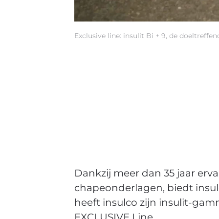
Exclusive line: insulit Bi + 9, de doeltre
Dankzij meer dan 35 jaar erv
chapeonderlagen, biedt insul
heeft insulco zijn insulit-g
EXCLUSIVE Line.