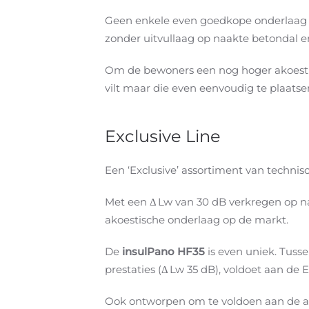
Geen enkele even goedkope onderlaag bi
zonder uitvullaag op naakte betondal e
Om de bewoners een nog hoger akoestis
vilt maar die even eenvoudig te plaatsen
Exclusive Line
Een ‘Exclusive’ assortiment van technisc
Met een Δ Lw van 30 dB verkregen op na
akoestische onderlaag op de markt.
De
insulPano HF35
is even uniek. Tuss
prestaties (Δ Lw 35 dB), voldoet aan d
Ook ontworpen om te voldoen aan de ak