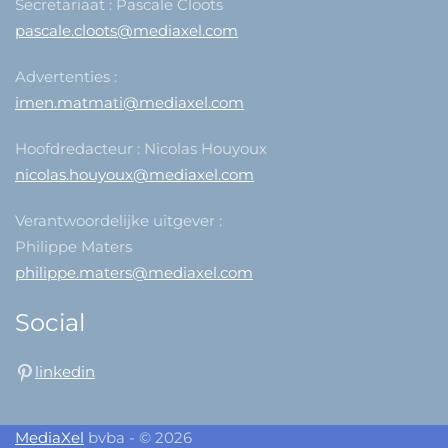
Secretariaat : Pascale Cloots
pascale.cloots@mediaxel.com
Advertenties :
imen.matmati@mediaxel.com
Hoofdredacteur : Nicolas Houyoux
nicolas.houyoux@mediaxel.com
Verantwoordelijke uitgever :
Philippe Maters
philippe.maters@mediaxel.com
Social
linkedin
MediaXel
bvba - © 2026