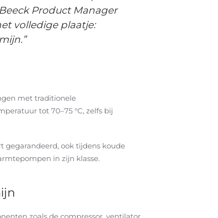
an Beeck Product Manager
t volledige plaatje:
mijn.”
gen met traditionele
ratuur tot 70–75 °C, zelfs bij
ort gegarandeerd, ook tijdens koude
warmtepompen in zijn klasse.
ijn
nenten zoals de compressor, ventilator