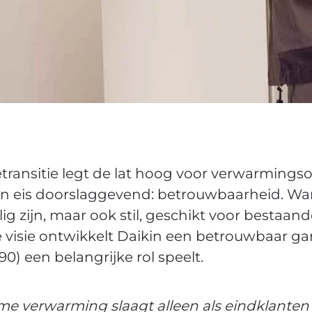
etransitie legt de lat hoog voor verwarmings
 één eis doorslaggevend: betrouwbaarheid.
eilig zijn, maar ook stil, geschikt voor best
ie visie ontwikkelt Daikin een betrouwbaar g
) een belangrijke rol speelt.
me verwarming slaagt alleen als eindklante