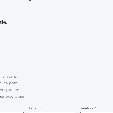
ie.
 via email
 via post
l bespreken
egenwoordiger
Email
*
Telefoon
*