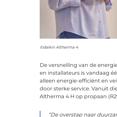
©daikin Altherma 4
De versnelling van de energi
en installateurs is vandaag
alleen energie-efficiënt en v
door sterke service. Vanuit d
Altherma 4 H op propaan (R290
“De overstap naar duurza