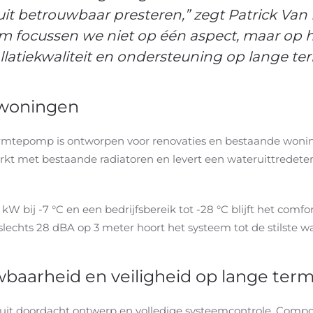
uit betrouwbaar presteren,” zegt Patrick V
m focussen we niet op één aspect, maar op he
tallatiekwaliteit en ondersteuning op lange ter
 woningen
rmtepomp is ontworpen voor renovaties en bestaande wonin
 met bestaande radiatoren en levert een wateruittredetempe
kW bij -7 °C en een bedrijfsbereik tot -28 °C blijft het comf
slechts 28 dBA op 3 meter hoort het systeem tot de stilste 
baarheid en veiligheid op lange term
uit doordacht ontwerp en volledige systeemcontrole. Compo