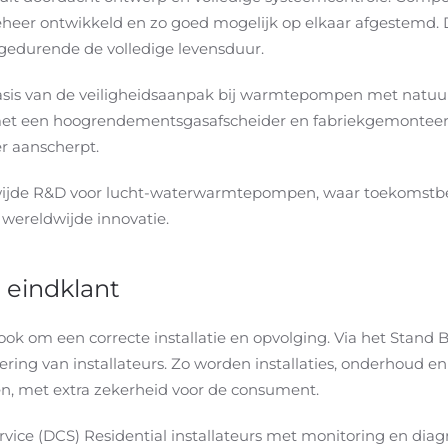
eer ontwikkeld en zo goed mogelijk op elkaar afgestemd. Dit
gedurende de volledige levensduur.
 basis van de veiligheidsaanpak bij warmtepompen met natuur
 met een hoogrendementsgasafscheider en fabriekgemonteer
er aanscherpt.
dwijde R&D voor lucht-waterwarmtepompen, waar toekomstb
n wereldwijde innovatie.
 eindklant
 om een correcte installatie en opvolging. Via het Stand 
icering van installateurs. Zo worden installaties, onderhoud 
en, met extra zekerheid voor de consument.
ice (DCS) Residential installateurs met monitoring en diagn