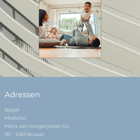
Adressen
België
MediaXel
Maria van Hongarijelaan 64
BE - 1083 Brussel