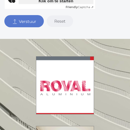
Klik om te starten
Friendly
Captcha ⇗
Reset
Verstuur