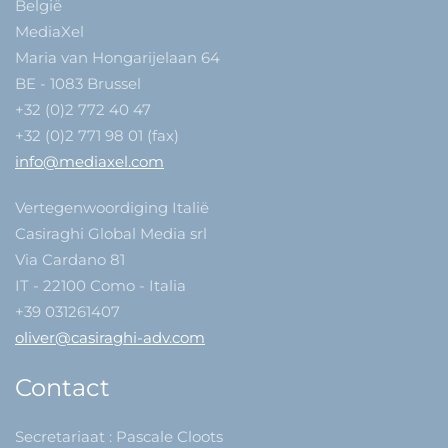
België
MediaXel
Maria van Hongarijelaan 64
BE - 1083 Brussel
+32 (0)2 772 40 47
+32 (0)2 771 98 01 (fax)
info@mediaxel.com
Vertegenwoordiging Italië
Casiraghi Global Media srl
Via Cardano 81
IT - 22100 Como - Italia
+39 031261407
oliver@casiraghi-adv.com
Contact
Secretariaat : Pascale Cloots