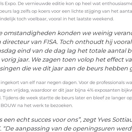
ls Expo. De vernieuwde editie kon op heel wat enthousiasm
eurs lag zelfs op koers voor een lichte stijging van het aant
ndelijk toch voelbaar, vooral in het laatste weekend.
re omstandigheden konden we weinig verande
directeur van FISA. Toch onthoudt hij vooral
sdag eind van de dag lag het totale aantal 
vorig jaar. We zagen toen volop het effect v
singen die we dit jaar aan de beurs hebben 
ingekort van elf naar negen dagen. Voor de professionals w
g en vrijdag, waardoor er dit jaar bijna 4% exposanten bij
 Tijdens de week startte de beurs later en bleef ze langer 
IBOUW na het werk te bezoeken.
s een echt succes voor ons”, zegt Yves Sotti
X. “De aanpassing van de openingsuren wer