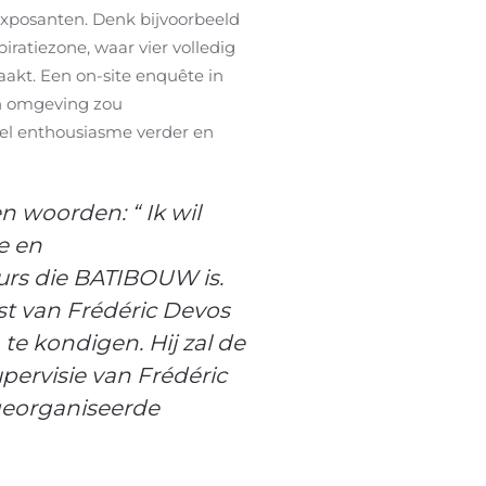
xposanten. Denk bijvoorbeeld
ratiezone, waar vier volledig
akt. Een on-site enquête in
n omgeving zou
veel enthousiasme verder en
n woorden: “ Ik wil
e en
urs die BATIBOUW is.
st van Frédéric Devos
te kondigen. Hij zal de
pervisie van Frédéric
georganiseerde