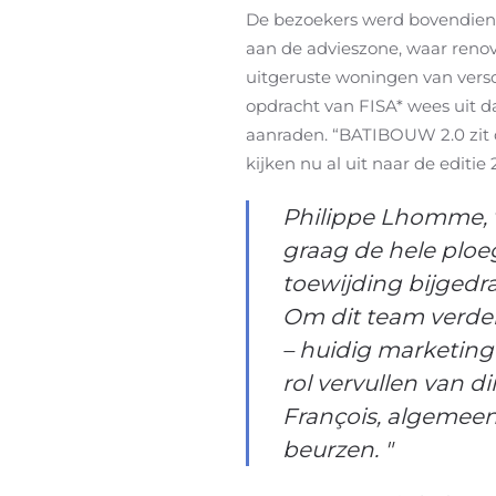
De bezoekers werd bovendien 
aan de advieszone, waar renov
uitgeruste woningen van versc
opdracht van FISA* wees uit
aanraden. “BATIBOUW 2.0 zit d
kijken nu al uit naar de editie 
Philippe Lhomme, vo
graag de hele ploe
toewijding bijgedr
Om dit team verder
– huidig marketing 
rol vervullen van 
François, algemeen
beurzen. "