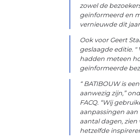
zowel de bezoeker
geïnformeerd en m
vernieuwde dit jaa
Ook voor Geert Sta
geslaagde editie. 
hadden meteen hon
geïnformeerde bez
“ BATIBOUW is een 
aanwezig zijn,” on
FACQ. “Wij gebruik
aanpassingen aan d
aantal dagen, zien 
hetzelfde inspirer