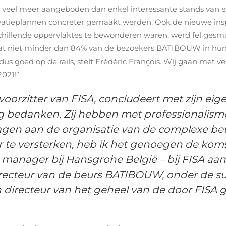
veel meer aangeboden dan enkel interessante stands van e
atieplannen concreter gemaakt werden. Ook de nieuwe inspi
hillende oppervlaktes te bewonderen waren, werd fel gesma
 dat niet minder dan 84% van de bezoekers BATIBOUW in hu
us goed op de rails, stelt Frédéric François. Wij gaan met 
2021!”
orzitter van FISA, concludeert met zijn eige
g bedanken. Zij hebben met professionalism
agen aan de organisatie van de complexe be
 te versterken, heb ik het genoegen de kom
manager bij Hansgrohe België – bij FISA aan 
directeur van de beurs BATIBOUW, onder de su
 directeur van het geheel van de door FISA 