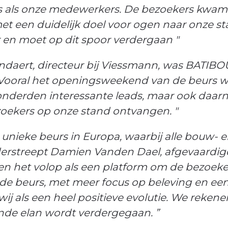
s als onze medewerkers. De bezoekers kwa
et een duidelijk doel voor ogen naar onze 
r en moet op dit spoor verdergaan "
ndaert, directeur bij Viessmann, was BATIB
" Vooral het openingsweekend van de beurs w
derden interessante leads, maar ook daarn
oekers op onze stand ontvangen. "
unieke beurs in Europa, waarbij alle bouw-
derstreept Damien Vanden Dael, afgevaardigd
en het volop als een platform om de bezoeker
e beurs, met meer focus op beleving en een
wij als een heel positieve evolutie. We rekene
ende elan wordt verdergegaan. ”