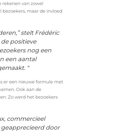
e rekenen van zowel
al bezoekers, maar de invloed
ren,” stelt Frédéric
 de positieve
bezoekers nog een
an een aantal
gemaakt. "
as er een nieuwe formule met
kwamen. Ook aan de
open. Zo werd het bezoekers
aux, commercieel
d geapprecieerd door