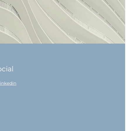
cial
linkedin