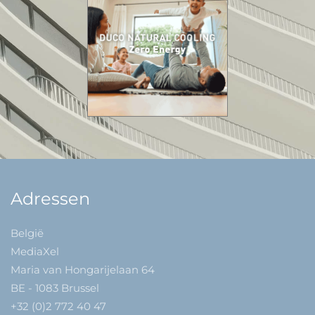
Adressen
België
MediaXel
Maria van Hongarijelaan 64
BE - 1083 Brussel
+32 (0)2 772 40 47