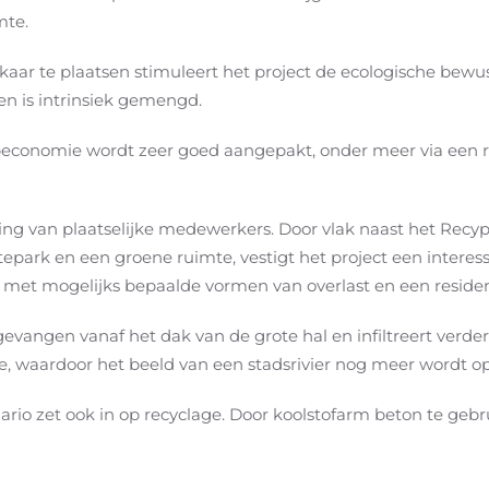
mte.
kaar te plaatsen stimuleert het project de ecologische bewu
en is intrinsiek gemengd.
peconomie wordt zeer goed aangepakt, onder meer via een r
ing van plaatselijke medewerkers. Door vlak naast het Recy
tepark en een groene ruimte, vestigt het project een intere
 met mogelijks bepaalde vormen van overlast en een residen
vangen vanaf het dak van de grote hal en infiltreert verder
e, waardoor het beeld van een stadsrivier nog meer wordt o
rio zet ook in op recyclage. Door koolstofarm beton te geb