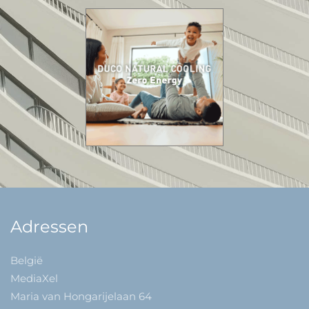
Adressen
België
MediaXel
Maria van Hongarijelaan 64