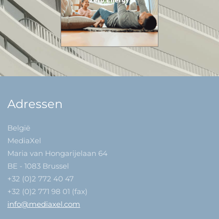
Adressen
België
MediaXel
Maria van Hongarijelaan 64
BE - 1083 Brussel
+32 (0)2 772 40 47
+32 (0)2 771 98 01 (fax)
info@mediaxel.com