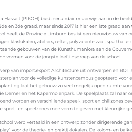
a Hasselt (PIKOH) biedt secundair onderwijs aan in de bee
2de en 3de graad, maar sinds 2017 is hier een 1ste graad aa
hool heeft de Provincie Limburg beslist een nieuwbouw van
en klaslokalen, ateliers, refter, polyvalente zaal, sporthal e
estaande gebouwen van de Kunsthumaniora aan de Gouverne
oop vormen voor de jongste leeftijdsgroep van de school.
erp van import.export Architecture uit Antwerpen en BOT ar
asterplan voor de volledige kunstencampus geopteerd voor 
nplanting laat het gebouw zo veel mogelijk open ruimte voor
nde Demer en het Kapermolenpark. De speelplaats zal naar o
roend worden en verschillende speel-, sport en chillzones bev
de sport- en speelzones mee vorm te geven met kleurrijke g
 school werd vertaald in een ontwerp zonder dirigerende g
ay” voor de theorie- en praktijklokalen. De kolom- en balke