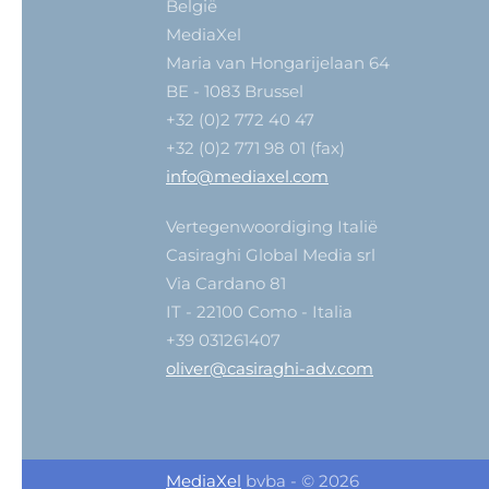
België
MediaXel
Maria van Hongarijelaan 64
BE - 1083 Brussel
+32 (0)2 772 40 47
+32 (0)2 771 98 01 (fax)
info@mediaxel.com
Vertegenwoordiging Italië
Casiraghi Global Media srl
Via Cardano 81
IT - 22100 Como - Italia
+39 031261407
oliver@casiraghi-adv.com
MediaXel
bvba - © 2026