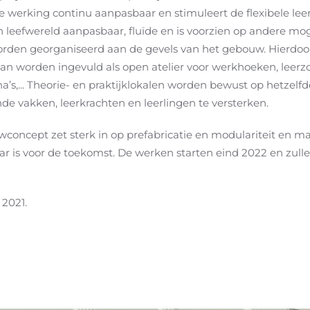
e werking continu aanpasbaar en stimuleert de flexibele le
 leefwereld aanpasbaar, fluïde en is voorzien op andere mog
 worden georganiseerd aan de gevels van het gebouw. Hierdoor
kan worden ingevuld als open atelier voor werkhoeken, leerzone
na’s,... Theorie- en praktijklokalen worden bewust op hetzelf
ende vakken, leerkrachten en leerlingen te versterken.
wconcept zet sterk in op prefabricatie en modulariteit en ma
ar is voor de toekomst. De werken starten eind 2022 en zulle
 2021
.