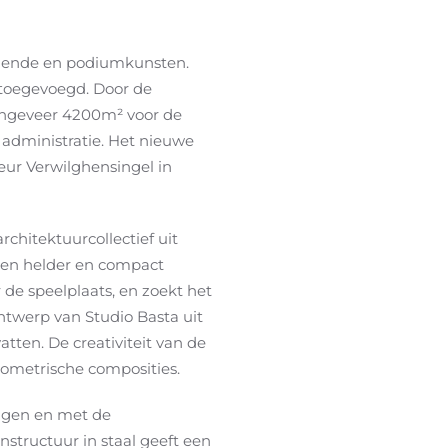
ldende en podiumkunsten.
n toegevoegd. Door de
 ongeveer 4200m² voor de
n administratie. Het nieuwe
ur Verwilghensingel in
chitektuurcollectief uit
een helder en compact
 de speelplaats, en zoekt het
ntwerp van Studio Basta uit
atten. De creativiteit van de
eometrische composities.
angen en met de
nstructuur in staal geeft een