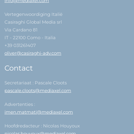
info@mediaxel.com
Vertegenwoordiging Italië
Casiraghi Global Media srl
Via Cardano 81
IT - 22100 Como - Italia
+39 031261407
oliver@casiraghi-adv.com
Contact
Secretariaat : Pascale Cloots
pascale.cloots@mediaxel.com
Advertenties :
imen.matmati@mediaxel.com
Hoofdredacteur : Nicolas Houyoux
nicolas.houyoux@mediaxel.com