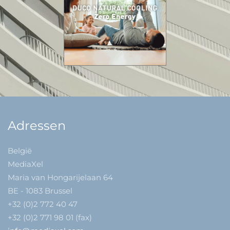
Adressen
België
MediaXel
Maria van Hongarijelaan 64
BE - 1083 Brussel
+32 (0)2 772 40 47
+32 (0)2 771 98 01 (fax)