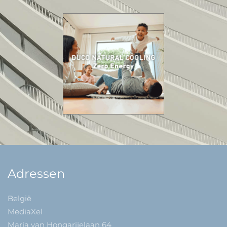
Adressen
België
MediaXel
Maria van Hongarijelaan 64