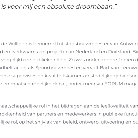
n, is voor mij een absolute droombaan.”
n de Willigen is benoemd tot stadsbouwmeester van Antwerpen
d en werkzaam aan projecten in Nederland en Duitsland. B
s vergelijkbare publieke rollen. Zo was onder andere Jeroen
ndbelt actief als Spoorbouwmeester, vervult Bart van Lee
verse supervisies en kwaliteitskamers in stedelijke gebieds
ke en maatschappelijke debat, onder meer via FORUM magazi
aatschappelijke rol in het bijdragen aan de leefkwaliteit van
rokkenheid van partners en medewerkers in publieke funct
jke rol, op het snijvlak van beleid, ontwerp, uitvoering en p