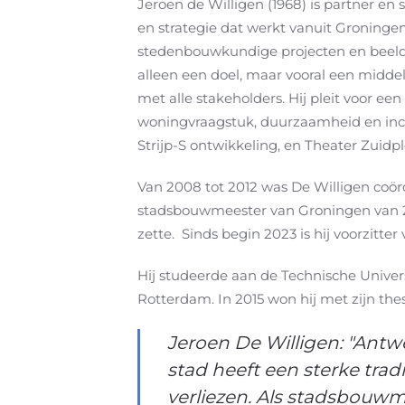
Jeroen de Willigen (1968) is partner e
en strategie dat werkt vanuit Groningen
stedenbouwkundige projecten en beeldkw
alleen een doel, maar vooral een midde
met alle stakeholders. Hij pleit voor 
woningvraagstuk, duurzaamheid en inclu
Strijp-S ontwikkeling, en Theater Zuid
Van 2008 tot 2012 was De Willigen coö
stadsbouwmeester van Groningen van 20
zette. Sinds begin 2023 is hij voorzitt
Hij studeerde aan de Technische Univers
Rotterdam. In 2015 won hij met zijn the
Jeroen De Willigen: "Antw
stad heeft een sterke trad
verliezen. Als stadsbouw