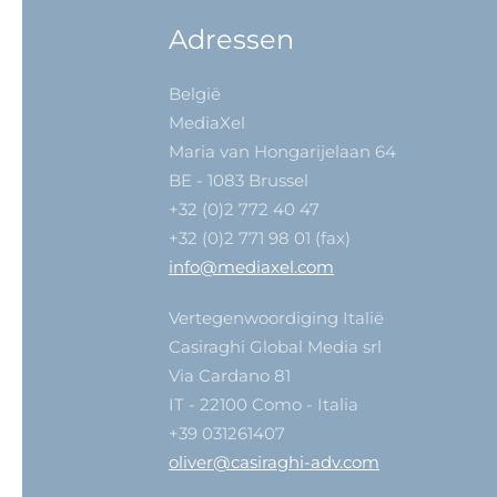
Adressen
België
MediaXel
Maria van Hongarijelaan 64
BE - 1083 Brussel
+32 (0)2 772 40 47
+32 (0)2 771 98 01 (fax)
info@mediaxel.com
Vertegenwoordiging Italië
Casiraghi Global Media srl
Via Cardano 81
IT - 22100 Como - Italia
+39 031261407
oliver@casiraghi-adv.com