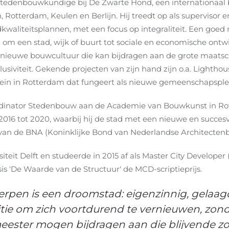
n stedenbouwkundige bij De Zwarte Hond, een internationaal
, Rotterdam, Keulen en Berlijn.
Hij treedt op als supervisor 
aliteitsplannen, met een focus op integraliteit. Een goed r
l om een stad, wijk of buurt tot sociale en economische ont
een nieuwe bouwcultuur die kan bijdragen aan de grote maats
siviteit. Gekende projecten van zijn hand zijn o.a. Lightho
plein in Rotterdam dat fungeert als nieuwe gemeenschapsple
rdinator Stedenbouw aan de Academie van Bouwkunst in Rot
16 tot 2020, waarbij hij de stad met een nieuwe en succes
er van de BNA (Koninklijke Bond van Nederlandse Architecten
iteit Delft en studeerde in 2015 af als Master City Develope
sis 'De Waarde van de Structuur' de MCD-scriptieprijs.
erpen is een droomstad: eigenzinnig, gelaagd
itie om zich voortdurend te vernieuwen, zonde
meester mogen bijdragen aan die blijvende 