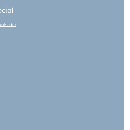
cial
linkedin