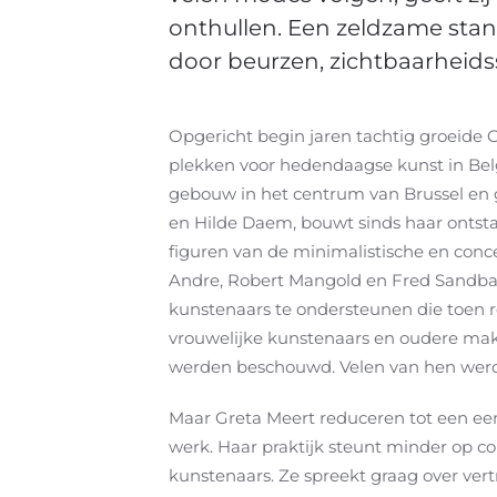
onthullen. Een zeldzame sta
door beurzen, zichtbaarheidss
Opgericht begin jaren tachtig groeide G
plekken voor hedendaagse kunst in Belg
gebouw in het centrum van Brussel en 
en
Hilde Daem
, bouwt sinds haar onts
figuren van de minimalistische en conc
Andre
,
Robert Mangold
en
Fred Sandb
kunstenaars te ondersteunen die toen r
vrouwelijke kunstenaars en oudere make
werden beschouwd. Velen van hen werde
Maar Greta Meert reduceren tot een ee
werk. Haar praktijk steunt minder op c
kunstenaars. Ze spreekt graag over vert