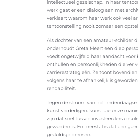
intellectueel gezelschap. In haar tentoon
werk gaat er een dialoog aan met archit
verklaart waarom haar werk ook veel arc
tentoonstelling nooit zomaar een opstell
Als dochter van een amateur-schilder di
onderhoudt Greta Meert een diep persoo
voedt ongetwijfeld haar aandacht voor 
onthullen en persoonlijkheden die ver v
carrièrestrategieën. Ze toont bovendi
volgens haar te afhankelijk is geworde
rendabiliteit.
Tegen de stroom van het hedendaagse la
kunst verdedigen: kunst die onze manie
zijn dat snel tussen investeerders circu
geworden is. En meestal is dat een goe
geduldige mensen.