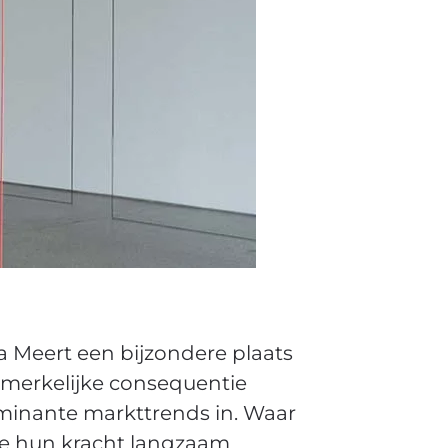
a Meert
een bijzondere plaats
opmerkelijke consequentie
ominante markttrends in. Waar
die hun kracht langzaam