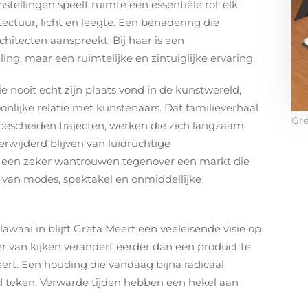
stellingen speelt ruimte een essentiële rol: elk
ectuur, licht en leegte. Een benadering die
hitecten aanspreekt. Bij haar is een
ing, maar een ruimtelijke en zintuiglijke ervaring.
e nooit echt zijn plaats vond in de kunstwereld,
nlijke relatie met kunstenaars. Dat familieverhaal
Gre
bescheiden trajecten, werken die zich langzaam
erwijderd blijven van luidruchtige
en een zeker wantrouwen tegenover een markt die
n van modes, spektakel en onmiddellijke
waai in blijft Greta Meert een veeleisende visie op
r van kijken verandert eerder dan een product te
leert. Een houding die vandaag bijna radicaal
d teken. Verwarde tijden hebben een hekel aan