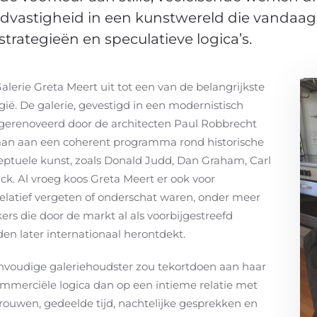
ndvastigheid in een kunstwereld die vandaa
trategieën en speculatieve logica’s.
alerie Greta Meert uit tot een van de belangrijkste
ië. De galerie, gevestigd in een modernistisch
gerenoveerd door de architecten
Paul Robbrecht
taan aan een coherent programma rond historische
eptuele kunst, zoals
Donald Judd
,
Dan Graham
,
Carl
ack
. Al vroeg koos Greta Meert er ook voor
elatief vergeten of onderschat waren, onder meer
rs die door de markt al als voorbijgestreefd
n later internationaal herontdekt.
nvoudige galeriehoudster zou tekortdoen aan haar
ommerciële logica dan op een intieme relatie met
rouwen, gedeelde tijd, nachtelijke gesprekken en