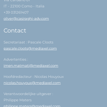
IT - 22100 Como - Italia
+39 031261407
oliver@casiraghi-adv.com
Contact
Secretariaat : Pascale Cloots
pascale.cloots@mediaxel.com
Advertenties :
imen.matmati@mediaxel.com
Hoofdredacteur : Nicolas Houyoux
nicolas.houyoux@mediaxel.com
Verantwoordelijke uitgever :
Philippe Maters
philippe.maters@mediaxel.com