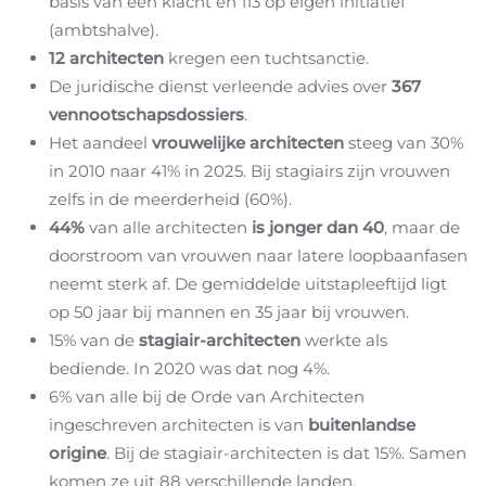
basis van een klacht en 113 op eigen initiatief
(ambtshalve).
12 architecten
kregen een tuchtsanctie.
De juridische dienst verleende advies over
367
vennootschapsdossiers
.
Het aandeel
vrouwelijke architecten
steeg van 30%
in 2010 naar 41% in 2025.
Bij stagiairs zijn vrouwen
zelfs in de meerderheid (60%).
44%
van alle architecten
is jonger dan 40
, maar de
doorstroom van vrouwen naar latere loopbaanfasen
neemt sterk af. De gemiddelde uitstapleeftijd ligt
op 50 jaar bij mannen en 35 jaar bij vrouwen.
15% van de
stagiair-architecten
werkte als
bediende.
In 2020 was dat nog 4%.
6% van alle bij de Orde van Architecten
ingeschreven architecten is van
buitenlandse
origine
.
Bij de stagiair-architecten is dat 15%. Samen
komen ze uit 88 verschillende landen.