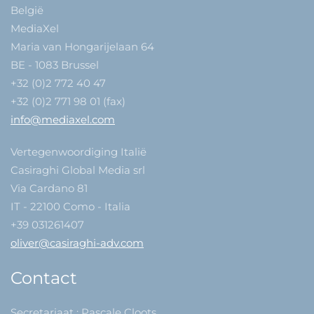
België
MediaXel
Maria van Hongarijelaan 64
BE - 1083 Brussel
+32 (0)2 772 40 47
+32 (0)2 771 98 01 (fax)
info@mediaxel.com
Vertegenwoordiging Italië
Casiraghi Global Media srl
Via Cardano 81
IT - 22100 Como - Italia
+39 031261407
oliver@casiraghi-adv.com
Contact
Secretariaat : Pascale Cloots