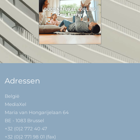
Adressen
België
MediaXel
Maria van Hongarijelaan 64
BE - 1083 Brussel
+32 (0)2 772 40 47
+32 (0)2 771 98 01 (fax)