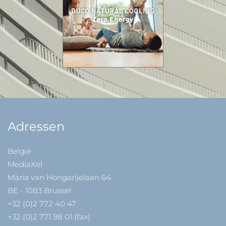
Adressen
België
MediaXel
Maria van Hongarijelaan 64
BE - 1083 Brussel
+32 (0)2 772 40 47
+32 (0)2 771 98 01 (fax)