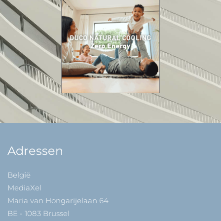
Adressen
België
MediaXel
Maria van Hongarijelaan 64
BE - 1083 Brussel