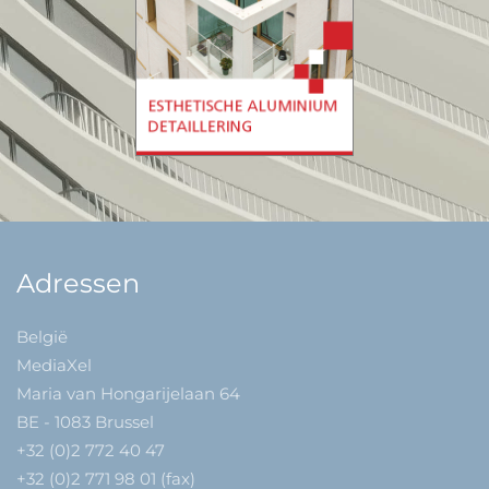
Adressen
België
MediaXel
Maria van Hongarijelaan 64
BE - 1083 Brussel
+32 (0)2 772 40 47
+32 (0)2 771 98 01 (fax)