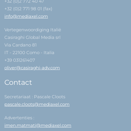
+32 (0)2 772 40 47
+32 (0)2 771 98 01 (fax)
info@mediaxel.com
Vertegenwoordiging Italië
Casiraghi Global Media srl
Via Cardano 81
IT - 22100 Como - Italia
+39 031261407
oliver@casiraghi-adv.com
Contact
Secretariaat : Pascale Cloots
pascale.cloots@mediaxel.com
Advertenties :
imen.matmati@mediaxel.com