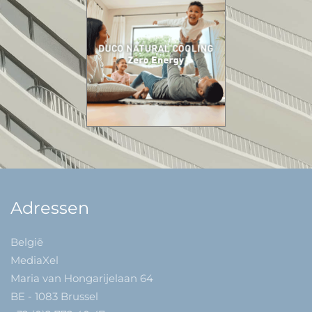
Adressen
België
MediaXel
Maria van Hongarijelaan 64
BE - 1083 Brussel